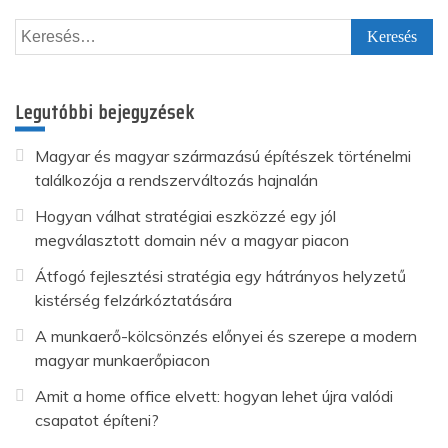
Keresés:
Legutóbbi bejegyzések
Magyar és magyar származású építészek történelmi
találkozója a rendszerváltozás hajnalán
Hogyan válhat stratégiai eszközzé egy jól
megválasztott domain név a magyar piacon
Átfogó fejlesztési stratégia egy hátrányos helyzetű
kistérség felzárkóztatására
A munkaerő-kölcsönzés előnyei és szerepe a modern
magyar munkaerőpiacon
Amit a home office elvett: hogyan lehet újra valódi
csapatot építeni?