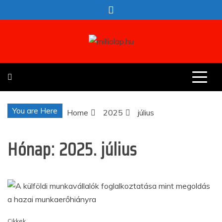
Skip
to
content
milliolap.hu
Érdekes hírek egy helyen
You are Here
Home
2025
július
Hónap:
2025. július
Cikkek