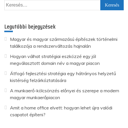
Keresés:
Legutóbbi bejegyzések
Magyar és magyar származású építészek történelmi
találkozója a rendszerváltozás hajnalán
Hogyan válhat stratégiai eszközzé egy jól
megválasztott domain név a magyar piacon
Átfogó fejlesztési stratégia egy hátrányos helyzetű
kistérség felzárkóztatására
A munkaerő-kölcsönzés előnyei és szerepe a modern
magyar munkaerőpiacon
Amit a home office elvett: hogyan lehet újra valódi
csapatot építeni?