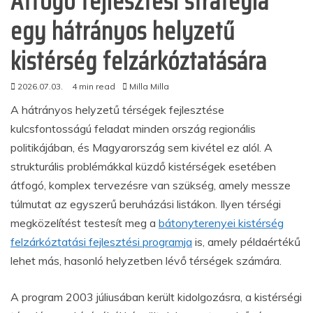
Átfogó fejlesztési stratégia
egy hátrányos helyzetű
kistérség felzárkóztatására
2026.07.03.
4 min read
Milla Milla
A hátrányos helyzetű térségek fejlesztése
kulcsfontosságú feladat minden ország regionális
politikájában, és Magyarország sem kivétel ez alól. A
strukturális problémákkal küzdő kistérségek esetében
átfogó, komplex tervezésre van szükség, amely messze
túlmutat az egyszerű beruházási listákon. Ilyen térségi
megközelítést testesít meg a
bátonyterenyei kistérség
felzárkóztatási fejlesztési programja
is, amely példaértékű
lehet más, hasonló helyzetben lévő térségek számára.
A program 2003 júliusában került kidolgozásra, a kistérségi