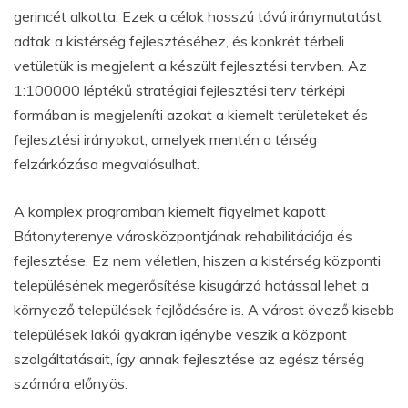
gerincét alkotta. Ezek a célok hosszú távú iránymutatást
adtak a kistérség fejlesztéséhez, és konkrét térbeli
vetületük is megjelent a készült fejlesztési tervben. Az
1:100000 léptékű stratégiai fejlesztési terv térképi
formában is megjeleníti azokat a kiemelt területeket és
fejlesztési irányokat, amelyek mentén a térség
felzárkózása megvalósulhat.
A komplex programban kiemelt figyelmet kapott
Bátonyterenye városközpontjának rehabilitációja és
fejlesztése. Ez nem véletlen, hiszen a kistérség központi
településének megerősítése kisugárzó hatással lehet a
környező települések fejlődésére is. A várost övező kisebb
települések lakói gyakran igénybe veszik a központ
szolgáltatásait, így annak fejlesztése az egész térség
számára előnyös.