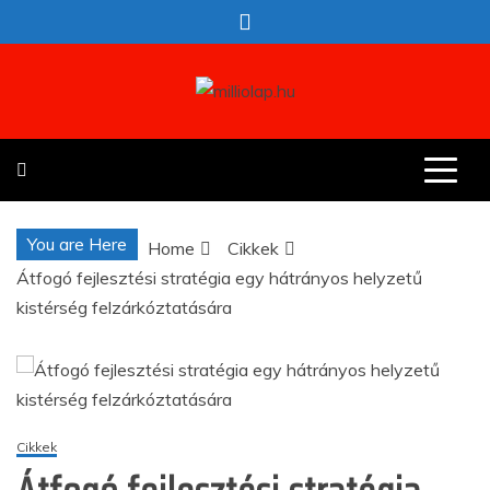
Skip
to
content
milliolap.hu
Érdekes hírek egy helyen
You are Here
Home
Cikkek
Átfogó fejlesztési stratégia egy hátrányos helyzetű
kistérség felzárkóztatására
Cikkek