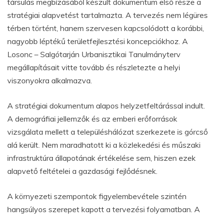
társulás megbízásából készült dokumentum első része a
stratégiai alapvetést tartalmazta. A tervezés nem légüres
térben történt, hanem szervesen kapcsolódott a korábbi,
nagyobb léptékű területfejlesztési koncepciókhoz. A
Losonc – Salgótarján Urbanisztikai Tanulmányterv
megállapításait vitte tovább és részletezte a helyi
viszonyokra alkalmazva.
A stratégiai dokumentum alapos helyzetfeltárással indult.
A demográfiai jellemzők és az emberi erőforrások
vizsgálata mellett a településhálózat szerkezete is górcső
alá került. Nem maradhatott ki a közlekedési és műszaki
infrastruktúra állapotának értékelése sem, hiszen ezek
alapvető feltételei a gazdasági fejlődésnek.
A környezeti szempontok figyelembevétele szintén
hangsúlyos szerepet kapott a tervezési folyamatban. A