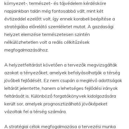
környezet-, természet- és tájvédelem kérdésköre
napjainkban talán még fontosabbá vált, mint két
évtizeddel ezelőtt volt, így ennek korabeli beépítése a
stratégiába előrelátó szemléletet mutat. A gazdasági
helyzet elemzése természetesen szintén
nélkülözhetetlen volt a reális célkitűzések
megfogalmazásához.
A helyzetfeltárást követően a tervezők megvizsgálták
azokat a tényezőket, amelyek befolyásolhatják a térség
jövőbeli fejlődését. Ez nem csupán a meglévő adottságok
leltárát jelentette, hanem a lehetséges fejlődési irányok
feltárását is. Különböző forgatókönyvek kidolgozására
került sor, amelyek prognosztizálható jövőképeket
vázoltak fel a térség számára.
A stratégiai célok megfogalmazása a tervezési munka