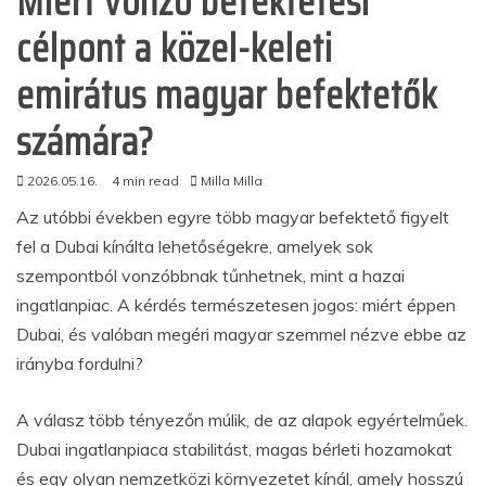
Miért vonzó befektetési
célpont a közel-keleti
emirátus magyar befektetők
számára?
2026.05.16.
4 min read
Milla Milla
Az utóbbi években egyre több magyar befektető figyelt
fel a Dubai kínálta lehetőségekre, amelyek sok
szempontból vonzóbbnak tűnhetnek, mint a hazai
ingatlanpiac. A kérdés természetesen jogos: miért éppen
Dubai, és valóban megéri magyar szemmel nézve ebbe az
irányba fordulni?
A válasz több tényezőn múlik, de az alapok egyértelműek.
Dubai ingatlanpiaca stabilitást, magas bérleti hozamokat
és egy olyan nemzetközi környezetet kínál, amely hosszú