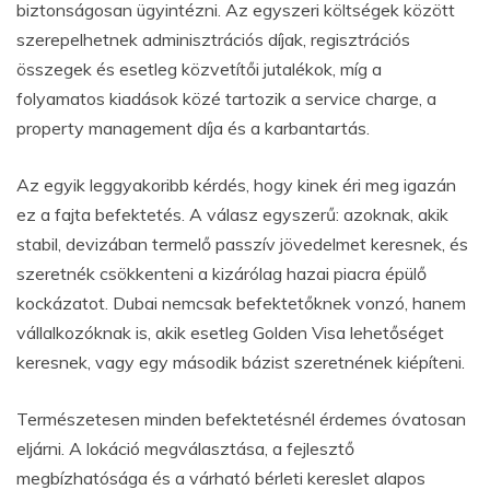
biztonságosan ügyintézni. Az egyszeri költségek között
szerepelhetnek adminisztrációs díjak, regisztrációs
összegek és esetleg közvetítői jutalékok, míg a
folyamatos kiadások közé tartozik a service charge, a
property management díja és a karbantartás.
Az egyik leggyakoribb kérdés, hogy kinek éri meg igazán
ez a fajta befektetés. A válasz egyszerű: azoknak, akik
stabil, devizában termelő passzív jövedelmet keresnek, és
szeretnék csökkenteni a kizárólag hazai piacra épülő
kockázatot. Dubai nemcsak befektetőknek vonzó, hanem
vállalkozóknak is, akik esetleg Golden Visa lehetőséget
keresnek, vagy egy második bázist szeretnének kiépíteni.
Természetesen minden befektetésnél érdemes óvatosan
eljárni. A lokáció megválasztása, a fejlesztő
megbízhatósága és a várható bérleti kereslet alapos