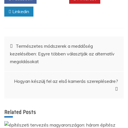
Linkedin
Bejegyzés
Természetes módszerek a meddőség
kezelésében: Egyre többen választják az alternatív
navigáció
megoldásokat
Hogyan készülj fel az első kamerás szereplésedre?
Related Posts