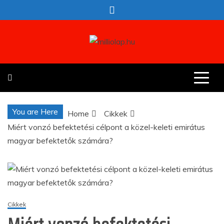
Skip
to
content
milliolap.hu
Érdekes hírek egy helyen
You are Here
Home
Cikkek
Miért vonzó befektetési célpont a közel-keleti emirátus
magyar befektetők számára?
Cikkek