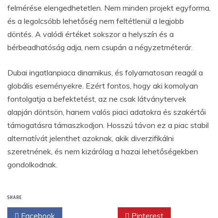
felmérése elengedhetetlen. Nem minden projekt egyforma,
és a legolcsóbb lehetőség nem feltétlenül a legjobb
döntés. A valódi értéket sokszor a helyszín és a
bérbeadhatóság adja, nem csupán a négyzetméterár.
Dubai ingatlanpiaca dinamikus, és folyamatosan reagál a
globális eseményekre. Ezért fontos, hogy aki komolyan
fontolgatja a befektetést, az ne csak látványtervek
alapján döntsön, hanem valós piaci adatokra és szakértői
támogatásra támaszkodjon. Hosszú távon ez a piac stabil
alternatívát jelenthet azoknak, akik diverzifikálni
szeretnének, és nem kizárólag a hazai lehetőségekben
gondolkodnak.
SHARE
Facebook
Twitter
Pinterest