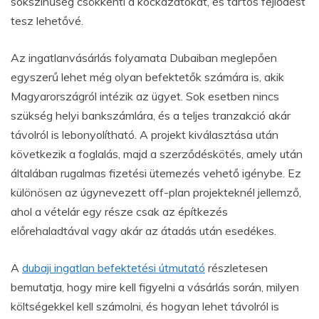
sokszínűség csökkenti a kockázatokat, és tartós fejlődést
tesz lehetővé.
Az ingatlanvásárlás folyamata Dubaiban meglepően
egyszerű lehet még olyan befektetők számára is, akik
Magyarországról intézik az ügyet. Sok esetben nincs
szükség helyi bankszámlára, és a teljes tranzakció akár
távolról is lebonyolítható. A projekt kiválasztása után
következik a foglalás, majd a szerződéskötés, amely után
általában rugalmas fizetési ütemezés vehető igénybe. Ez
különösen az úgynevezett off-plan projekteknél jellemző,
ahol a vételár egy része csak az építkezés
előrehaladtával vagy akár az átadás után esedékes.
A
dubaji ingatlan befektetési útmutató
részletesen
bemutatja, hogy mire kell figyelni a vásárlás során, milyen
költségekkel kell számolni, és hogyan lehet távolról is