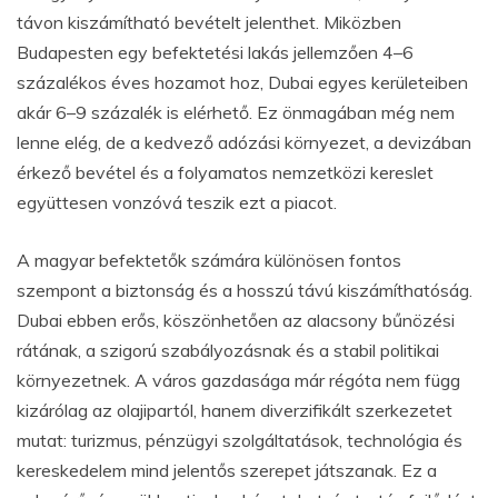
távon kiszámítható bevételt jelenthet. Miközben
Budapesten egy befektetési lakás jellemzően 4–6
százalékos éves hozamot hoz, Dubai egyes kerületeiben
akár 6–9 százalék is elérhető. Ez önmagában még nem
lenne elég, de a kedvező adózási környezet, a devizában
érkező bevétel és a folyamatos nemzetközi kereslet
együttesen vonzóvá teszik ezt a piacot.
A magyar befektetők számára különösen fontos
szempont a biztonság és a hosszú távú kiszámíthatóság.
Dubai ebben erős, köszönhetően az alacsony bűnözési
rátának, a szigorú szabályozásnak és a stabil politikai
környezetnek. A város gazdasága már régóta nem függ
kizárólag az olajipartól, hanem diverzifikált szerkezetet
mutat: turizmus, pénzügyi szolgáltatások, technológia és
kereskedelem mind jelentős szerepet játszanak. Ez a