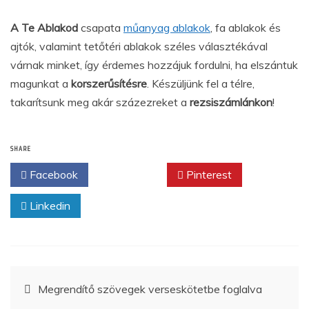
A Te Ablakod
csapata
műanyag ablakok
, fa ablakok és
ajtók, valamint tetőtéri ablakok széles választékával
várnak minket, így érdemes hozzájuk fordulni, ha elszántuk
magunkat a
korszerűsítésre
. Készüljünk fel a télre,
takarítsunk meg akár százezreket a
rezsiszámlánkon
!
SHARE
Facebook
Twitter
Pinterest
Linkedin
Bejegyzés
Megrendítő szövegek verseskötetbe foglalva