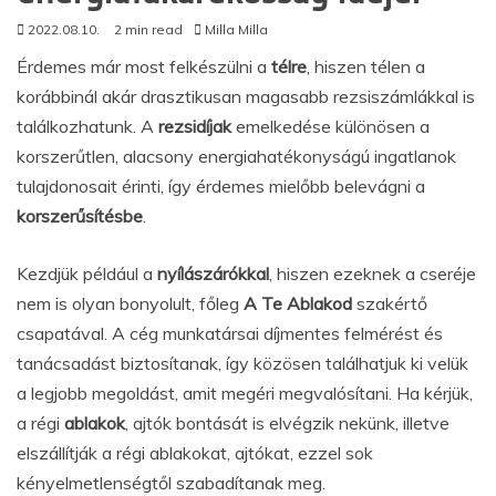
2022.08.10.
2 min read
Milla Milla
Érdemes már most felkészülni a
télre
, hiszen télen a
korábbinál akár drasztikusan magasabb rezsiszámlákkal is
találkozhatunk. A
rezsidíjak
emelkedése különösen a
korszerűtlen, alacsony energiahatékonyságú ingatlanok
tulajdonosait érinti, így érdemes mielőbb belevágni a
korszerűsítésbe
.
Kezdjük például a
nyílászárókkal
, hiszen ezeknek a cseréje
nem is olyan bonyolult, főleg
A Te Ablakod
szakértő
csapatával. A cég munkatársai díjmentes felmérést és
tanácsadást biztosítanak, így közösen találhatjuk ki velük
a legjobb megoldást, amit megéri megvalósítani. Ha kérjük,
a régi
ablakok
, ajtók bontását is elvégzik nekünk, illetve
elszállítják a régi ablakokat, ajtókat, ezzel sok
kényelmetlenségtől szabadítanak meg.