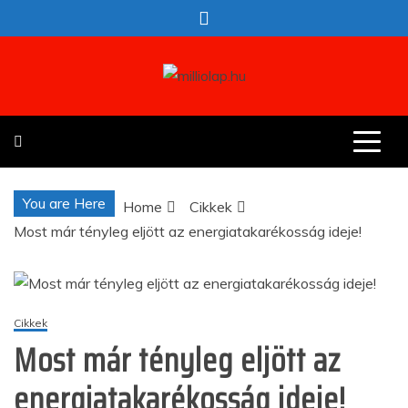
Skip
to
content
milliolap.hu
Érdekes hírek egy helyen
You are Here
Home
Cikkek
Most már tényleg eljött az energiatakarékosság ideje!
Cikkek
Most már tényleg eljött az
energiatakarékosság ideje!