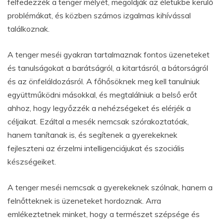
felfedezzék a tenger mélyét, megoldják az életükbe kerülő
problémákat, és közben számos izgalmas kihívással
találkoznak.
A tenger meséi gyakran tartalmaznak fontos üzeneteket
és tanulságokat a barátságról, a kitartásról, a bátorságról
és az önfeláldozásról. A főhősöknek meg kell tanulniuk
együttműködni másokkal, és megtalálniuk a belső erőt
ahhoz, hogy legyőzzék a nehézségeket és elérjék a
céljaikat. Ezáltal a mesék nemcsak szórakoztatóak,
hanem tanítanak is, és segítenek a gyerekeknek
fejleszteni az érzelmi intelligenciájukat és szociális
készségeiket.
A tenger meséi nemcsak a gyerekeknek szólnak, hanem a
felnőtteknek is üzeneteket hordoznak. Arra
emlékeztetnek minket, hogy a természet szépsége és