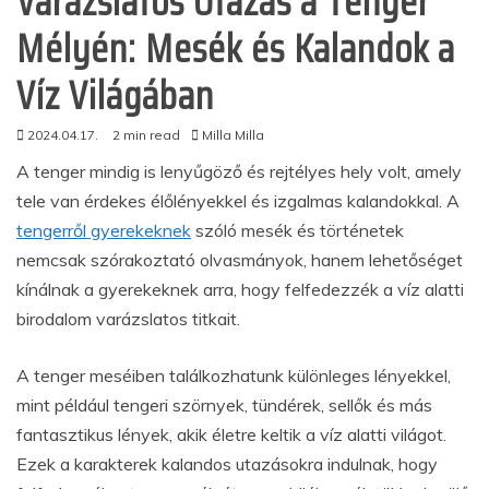
Varázslatos Utazás a Tenger
Mélyén: Mesék és Kalandok a
Víz Világában
2024.04.17.
2 min read
Milla Milla
A tenger mindig is lenyűgöző és rejtélyes hely volt, amely
tele van érdekes élőlényekkel és izgalmas kalandokkal. A
tengerről gyerekeknek
szóló mesék és történetek
nemcsak szórakoztató olvasmányok, hanem lehetőséget
kínálnak a gyerekeknek arra, hogy felfedezzék a víz alatti
birodalom varázslatos titkait.
A tenger meséiben találkozhatunk különleges lényekkel,
mint például tengeri szörnyek, tündérek, sellők és más
fantasztikus lények, akik életre keltik a víz alatti világot.
Ezek a karakterek kalandos utazásokra indulnak, hogy