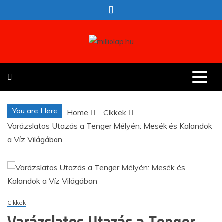
Skip
to
content
milliolap.hu
Érdekes hírek egy helyen
You are Here
Home
Cikkek
Varázslatos Utazás a Tenger Mélyén: Mesék és Kalandok
a Víz Világában
Cikkek