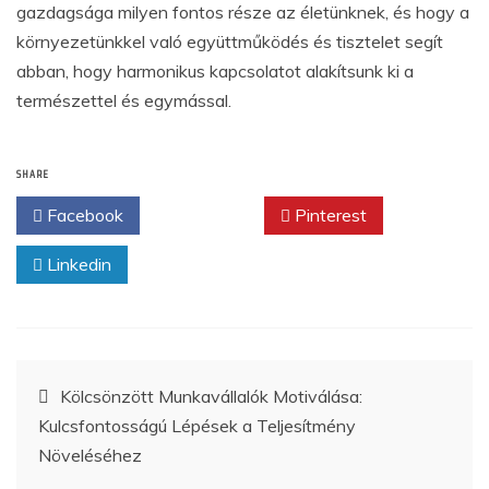
gazdagsága milyen fontos része az életünknek, és hogy a
környezetünkkel való együttműködés és tisztelet segít
abban, hogy harmonikus kapcsolatot alakítsunk ki a
természettel és egymással.
SHARE
Facebook
Twitter
Pinterest
Linkedin
Bejegyzés
Kölcsönzött Munkavállalók Motiválása:
Kulcsfontosságú Lépések a Teljesítmény
navigáció
Növeléséhez