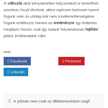
A
változás
akár kényelmetlen helyzeteket is teremthet,
azonban, ha jól döntünk, akkor egészen biztosan nyerni
fogunk vele, és utólag már nem a kellemetlenségekre
fogunk emlékezni, hanem az
eredményre
, így érdemes
meglépni, hiszen csak így tudunk folyamatosan
fejlődni
,
jobbá, értékesebbé válni.
SHARE
Facebook
Twitter
Pinterest
Linkedin
Bejegyzés
A Jobtain nem csak az álláskeresésben segít