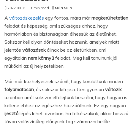
2022.08.31.
1 min read
Milla Milla
A
változáskezelés
egy fontos, mára már
megkerülhetetlen
feladat és képesség, ami szükséges ahhoz, hogy
harmóniában és biztonságban élhessük az életünket.
Sokszor kell olyan döntéseket hoznunk, amelyek miatt
jelentős
változások
állnak be az életünkben, ami
egyáltalán
nem
könnyű
feladat. Meg kell tanulnunk jól
működni az új helyzetekben.
Már-már közhelyesnek számít, hogy körülöttünk minden
folyamatosan
, és sokszor kifejezetten gyorsan
változik
,
azonban arról sokszor elfelejtünk beszélni, hogy hogyan is
kellene ehhez az egészhez hozzáállnunk. Ez egy nagyon
ijesztő
lépés lehet, azonban, ha felkészülünk, akkor hosszú
távon valószínűleg előnyünk fog származni belőle.