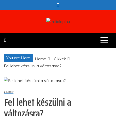
Skip
to
content
milliolap.hu
Érdekes hírek egy helyen
You are Here
Home
Cikkek
Fel lehet készülni a változásra?
Cikkek
Fel lehet készülni a
változásra?