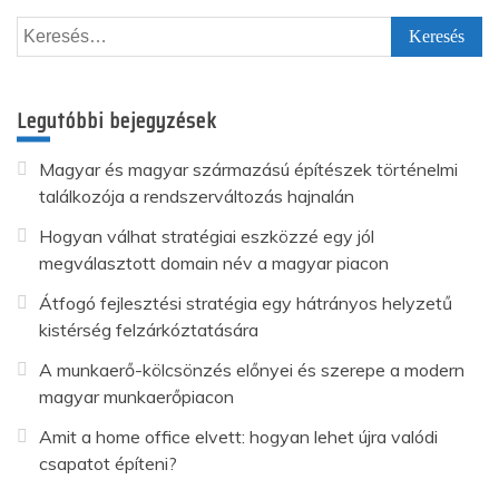
Keresés:
Legutóbbi bejegyzések
Magyar és magyar származású építészek történelmi
találkozója a rendszerváltozás hajnalán
Hogyan válhat stratégiai eszközzé egy jól
megválasztott domain név a magyar piacon
Átfogó fejlesztési stratégia egy hátrányos helyzetű
kistérség felzárkóztatására
A munkaerő-kölcsönzés előnyei és szerepe a modern
magyar munkaerőpiacon
Amit a home office elvett: hogyan lehet újra valódi
csapatot építeni?