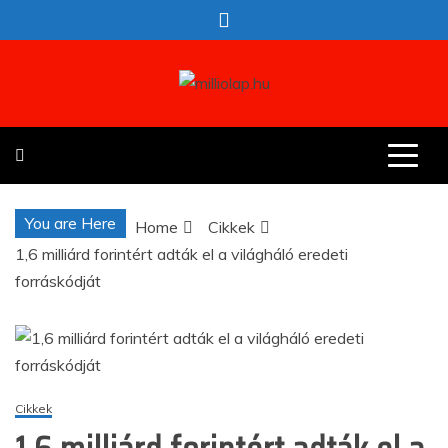
Skip
to
content
milliolap.hu
Érdekes hírek egy helyen
You are Here
Home
Cikkek
1,6 milliárd forintért adták el a világháló eredeti
forráskódját
Cikkek