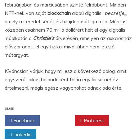
februárjában és márciusában szinte felrobbant. Minden
NFT-nek van saját
blockchain
alapú digitális „
pecsétje
„,
amely az eredetiségét és tulajdonosát igazolja. Március
közepén csaknem 70 millió dollárért kelt el egy digitális
műalkotás a
Christie’s
árverésén, amelyen az aukciósház
először adott el egy fizikai mivoltában nem létező
műtárgyat.
Kíváncsian várjuk, hogy mi lesz a következő dolog, amit
egyszerű, laikus halandóként talán egy kicsit nehéz
értelmezni, mégis egész vagyonokat adnak oda érte.
SHARE
Facebook
Twitter
Pinterest
Linkedin