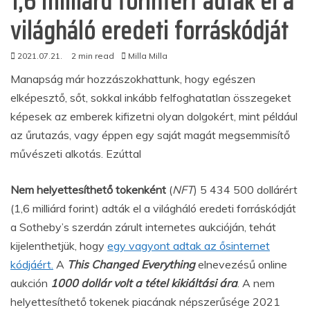
1,6 milliárd forintért adták el a
világháló eredeti forráskódját
2021.07.21.
2 min read
Milla Milla
Manapság már hozzászokhattunk, hogy egészen
elképesztő, sőt, sokkal inkább felfoghatatlan összegeket
képesek az emberek kifizetni olyan dolgokért, mint például
az űrutazás, vagy éppen egy saját magát megsemmisítő
művészeti alkotás. Ezúttal
Nem helyettesíthető tokenként
(
NFT
) 5 434 500 dollárért
(1,6 milliárd forint) adták el a világháló eredeti forráskódját
a Sotheby’s szerdán zárult internetes aukcióján, tehát
kijelenthetjük, hogy
egy vagyont adtak az ősinternet
kódjáért.
A
This Changed Everything
elnevezésű online
aukción
1000 dollár volt a tétel kikiáltási ára
. A nem
helyettesíthető tokenek piacának népszerűsége 2021