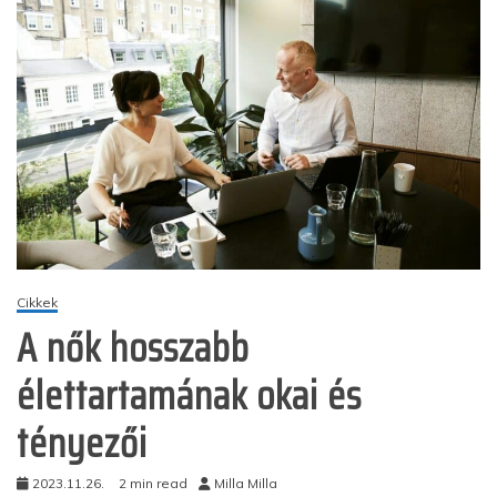
Cikkek
A nők hosszabb
élettartamának okai és
tényezői
2023.11.26.
2 min read
Milla Milla