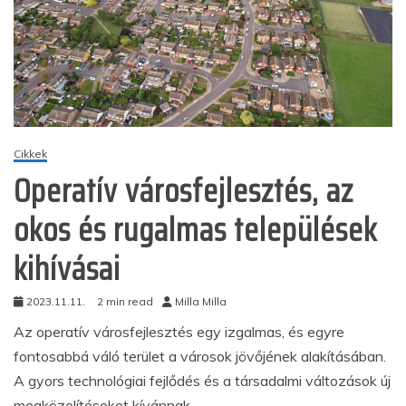
Cikkek
Operatív városfejlesztés, az
okos és rugalmas települések
kihívásai
2023.11.11.
2 min read
Milla Milla
Az operatív városfejlesztés egy izgalmas, és egyre
fontosabbá váló terület a városok jövőjének alakításában.
A gyors technológiai fejlődés és a társadalmi változások új
megközelítéseket kívánnak