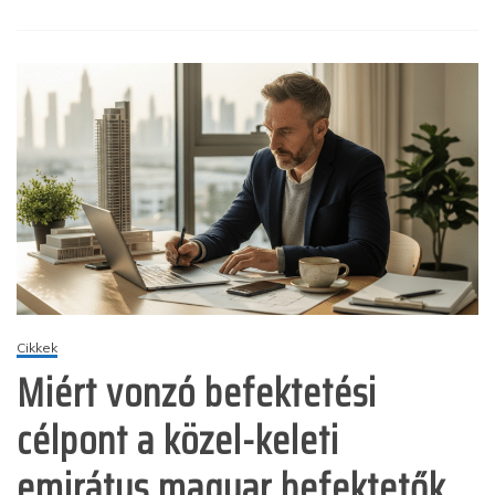
Cikkek
Miért vonzó befektetési
célpont a közel-keleti
emirátus magyar befektetők