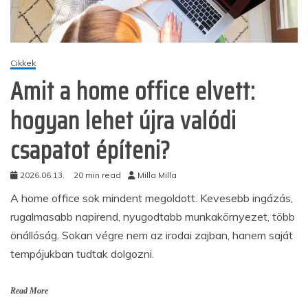
Cikkek
Amit a home office elvett:
hogyan lehet újra valódi
csapatot építeni?
2026.06.13.
20 min read
Milla Milla
A home office sok mindent megoldott. Kevesebb ingázás,
rugalmasabb napirend, nyugodtabb munkakörnyezet, több
önállóság. Sokan végre nem az irodai zajban, hanem saját
tempójukban tudtak dolgozni.
Read More