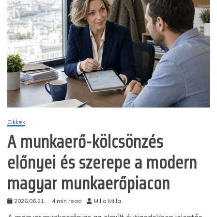
Cikkek
A munkaerő-kölcsönzés
előnyei és szerepe a modern
magyar munkaerőpiacon
2026.06.21.
4 min read
Milla Milla
A magyar munkaerőpiac az elmúlt évtizedekben jelentős