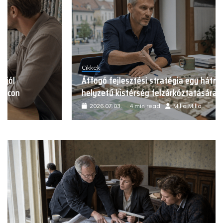
Cikkek
Átfogó fejlesztési stratégia egy hátrányos
helyzetű kistérség felzárkóztatására
2026.07.03.
4 min read
Milla Milla