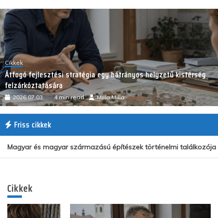
Cikkek
Átfogó fejlesztési stratégia egy hátrányos helyzetű kistérség
felzárkóztatására
2026.07.03.
4 min read
Milla Milla
Friss cikkek
Magyar és magyar származású építészek történelmi találkozója a 
Cikkek