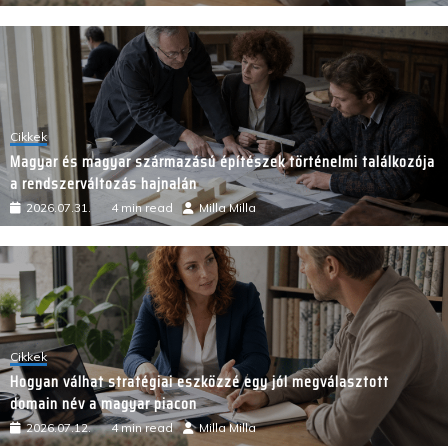
Cikkek
Magyar és magyar származású építészek történelmi találkozója
a rendszerváltozás hajnalán
2026.07.31.
4 min read
Milla Milla
Cikkek
Hogyan válhat stratégiai eszközzé egy jól megválasztott
domain név a magyar piacon
2026.07.12.
4 min read
Milla Milla