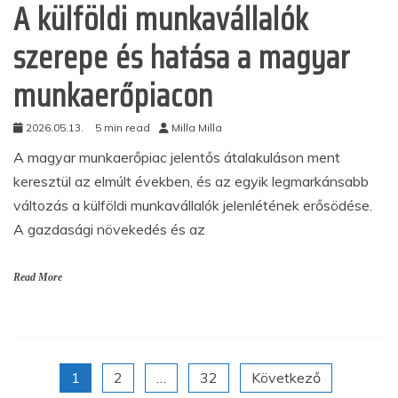
A külföldi munkavállalók
szerepe és hatása a magyar
munkaerőpiacon
2026.05.13.
5 min read
Milla Milla
A magyar munkaerőpiac jelentős átalakuláson ment
keresztül az elmúlt években, és az egyik legmarkánsabb
változás a külföldi munkavállalók jelenlétének erősödése.
A gazdasági növekedés és az
Read More
Bejegyzések
1
2
…
32
Következő