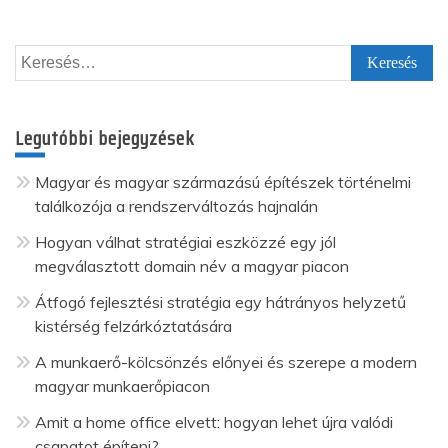
lapozása
Keresés:
Legutóbbi bejegyzések
Magyar és magyar származású építészek történelmi
találkozója a rendszerváltozás hajnalán
Hogyan válhat stratégiai eszközzé egy jól
megválasztott domain név a magyar piacon
Átfogó fejlesztési stratégia egy hátrányos helyzetű
kistérség felzárkóztatására
A munkaerő-kölcsönzés előnyei és szerepe a modern
magyar munkaerőpiacon
Amit a home office elvett: hogyan lehet újra valódi
csapatot építeni?