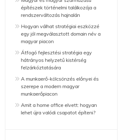
Magyar és magyar származású
építészek történelmi találkozója a
rendszerváltozás hajnalán
Hogyan válhat stratégiai eszközzé
egy jól megválasztott domain név a
magyar piacon
Átfogó fejlesztési stratégia egy
hátrányos helyzetű kistérség
felzárkóztatására
A munkaerő-kölcsönzés előnyei és
szerepe a modern magyar
munkaerőpiacon
Amit a home office elvett: hogyan
lehet újra valódi csapatot építeni?