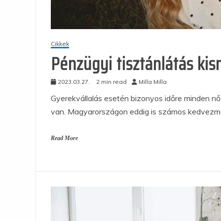
Cikkek
Pénzügyi tisztánlátás ki
2023.03.27.
2 min read
Milla Milla
Gyerekvállalás esetén bizonyos időre minden nő
van. Magyarországon eddig is számos kedvezm
Read More