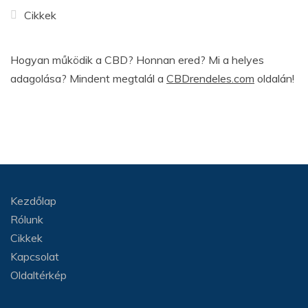
Cikkek
Hogyan működik a CBD? Honnan ered? Mi a helyes
adagolása? Mindent megtalál a
CBDrendeles.com
oldalán!
Kezdőlap
Rólunk
Cikkek
Kapcsolat
Oldaltérkép