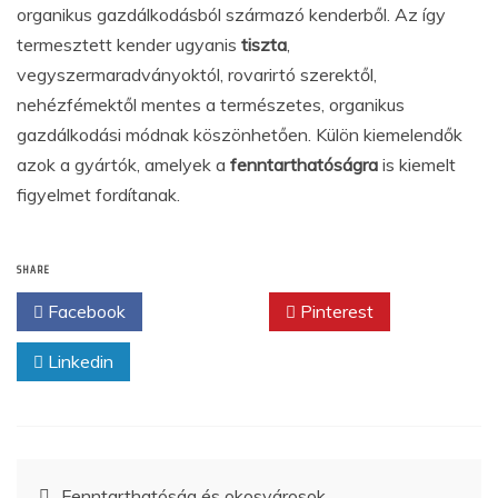
organikus gazdálkodásból származó kenderből. Az így
termesztett kender ugyanis
tiszta
,
vegyszermaradványoktól, rovarirtó szerektől,
nehézfémektől mentes a természetes, organikus
gazdálkodási módnak köszönhetően. Külön kiemelendők
azok a gyártók, amelyek a
fenntarthatóságra
is kiemelt
figyelmet fordítanak.
SHARE
Facebook
Twitter
Pinterest
Linkedin
Bejegyzés
Fenntarthatóság és okosvárosok