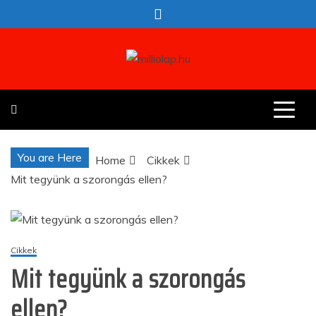
Skip
to
content
milliolap.hu
Érdekes hírek egy helyen
You are Here
Home
Cikkek
Mit tegyünk a szorongás ellen?
Cikkek
Mit tegyünk a szorongás
ellen?