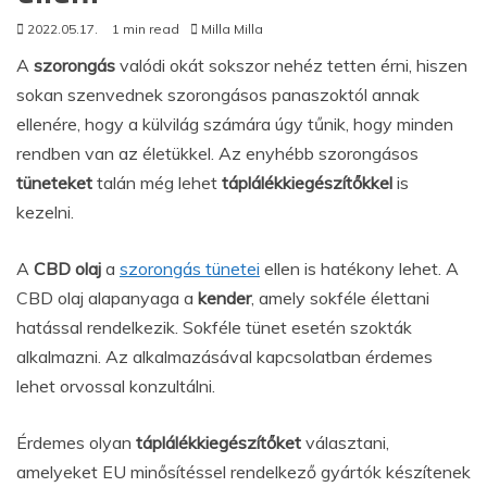
2022.05.17.
1 min read
Milla Milla
A
szorongás
valódi okát sokszor nehéz tetten érni, hiszen
sokan szenvednek szorongásos panaszoktól annak
ellenére, hogy a külvilág számára úgy tűnik, hogy minden
rendben van az életükkel. Az enyhébb szorongásos
tüneteket
talán még lehet
táplálékkiegészítőkkel
is
kezelni.
A
CBD olaj
a
szorongás tünetei
ellen is hatékony lehet. A
CBD olaj alapanyaga a
kender
, amely sokféle élettani
hatással rendelkezik. Sokféle tünet esetén szokták
alkalmazni. Az alkalmazásával kapcsolatban érdemes
lehet orvossal konzultálni.
Érdemes olyan
táplálékkiegészítőket
választani,
amelyeket EU minősítéssel rendelkező gyártók készítenek