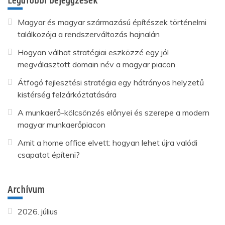
Legutóbbi bejegyzések
Magyar és magyar származású építészek történelmi
találkozója a rendszerváltozás hajnalán
Hogyan válhat stratégiai eszközzé egy jól
megválasztott domain név a magyar piacon
Átfogó fejlesztési stratégia egy hátrányos helyzetű
kistérség felzárkóztatására
A munkaerő-kölcsönzés előnyei és szerepe a modern
magyar munkaerőpiacon
Amit a home office elvett: hogyan lehet újra valódi
csapatot építeni?
Archívum
2026. július