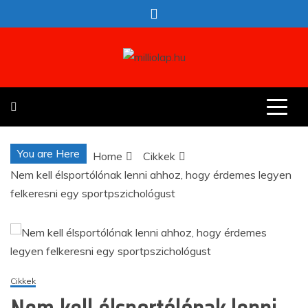
Skip
to
content
milliolap.hu
Érdekes hírek egy helyen
You are Here
Home
Cikkek
Nem kell élsportólónak lenni ahhoz, hogy érdemes legyen
felkeresni egy sportpszichológust
Cikkek