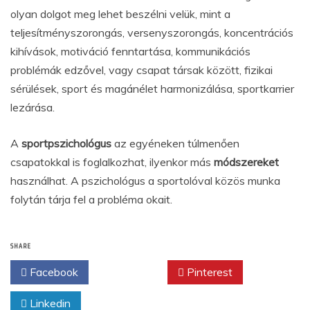
olyan dolgot meg lehet beszélni velük, mint a
teljesítményszorongás, versenyszorongás, koncentrációs
kihívások, motiváció fenntartása, kommunikációs
problémák edzővel, vagy csapat társak között, fizikai
sérülések, sport és magánélet harmonizálása, sportkarrier
lezárása.
A
sportpszichológus
az egyéneken túlmenően
csapatokkal is foglalkozhat, ilyenkor más
módszereket
használhat. A pszichológus a sportolóval közös munka
folytán tárja fel a probléma okait.
SHARE
Facebook
Twitter
Pinterest
Linkedin