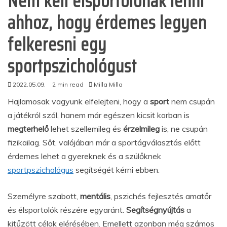
Nem kell élsportólónak lenni
ahhoz, hogy érdemes legyen
felkeresni egy
sportpszichológust
2022.05.09.
2 min read
Milla Milla
Hajlamosak vagyunk elfelejteni, hogy a
sport
nem csupán
a játékról szól, hanem már egészen kicsit korban is
megterhelő
lehet szellemileg és
érzelmileg
is, ne csupán
fizikailag. Sőt, valójában már a sportágválasztás előtt
érdemes lehet a gyereknek és a szülőknek
sportpszichológus
segítségét kérni ebben.
Személyre szabott,
mentális
, pszichés fejlesztés amatőr
és élsportolók részére egyaránt.
Segítségnyújtás
a
kitűzött célok elérésében. Emellett azonban még számos