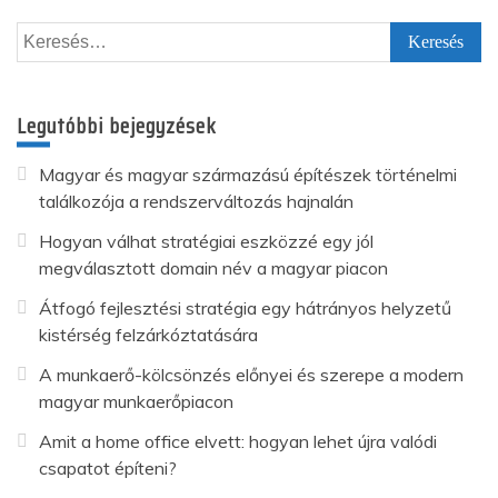
Keresés:
Legutóbbi bejegyzések
Magyar és magyar származású építészek történelmi
találkozója a rendszerváltozás hajnalán
Hogyan válhat stratégiai eszközzé egy jól
megválasztott domain név a magyar piacon
Átfogó fejlesztési stratégia egy hátrányos helyzetű
kistérség felzárkóztatására
A munkaerő-kölcsönzés előnyei és szerepe a modern
magyar munkaerőpiacon
Amit a home office elvett: hogyan lehet újra valódi
csapatot építeni?